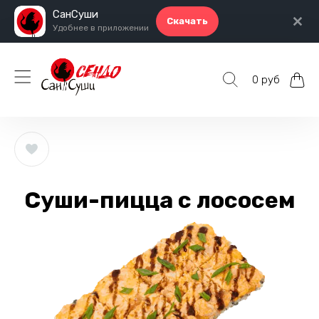
СанСуши
Скачать
Удобнее в приложении
0 руб
Суши-пицца с лососем