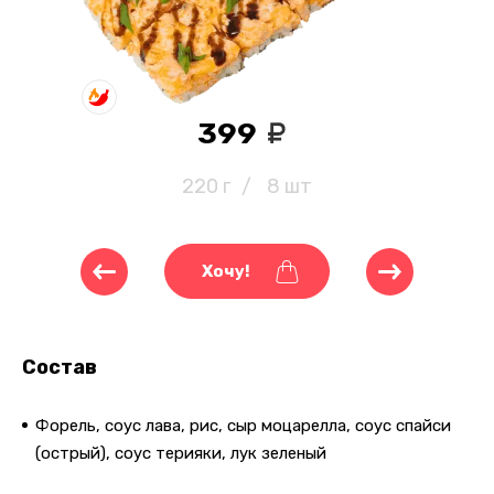
399
220 г
/
8 шт
Хочу!
Состав
Форель, соус лава, рис, сыр моцарелла, соус спайси
(острый), соус терияки, лук зеленый